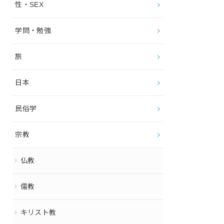
性・SEX
学問・勉強
旅
日本
民俗学
宗教
仏教
儒教
キリスト教