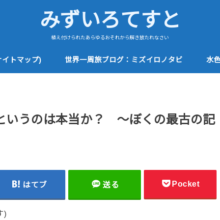
みずいろてすと
植え付けられたあらゆるおそれから解き放たれなさい
サイトマップ)
世界一周旅ブログ：ミズイロノタビ
水
というのは本当か？ 〜ぼくの最古の記
Pocket
はてブ
送る
)