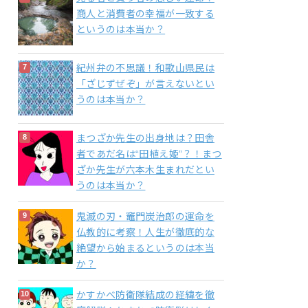
商人と消費者の幸福が一致する
というのは本当か？
紀州弁の不思議！和歌山県民は
「ざじずぜぞ」が言えないとい
うのは本当か？
まつざか先生の出身地は？田舎
者であだ名は“田植え姫”？！まつ
ざか先生が六本木生まれだとい
うのは本当か？
鬼滅の刃・竈門炭治郎の運命を
仏教的に考察！人生が徹底的な
絶望から始まるというのは本当
か？
かすかべ防衛隊結成の経緯を徹