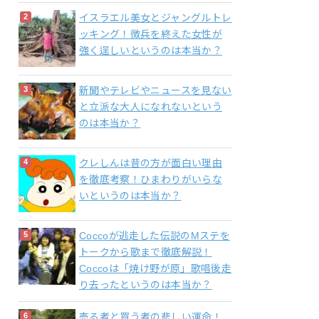
イスラエル美女とジャングルトレ
ッキング！徴兵を終えた女性が
強く逞しいというのは本当か？
新聞やテレビやニュースを見ない
と立派な大人になれないという
のは本当か？
クレしんは昔の方が面白い理由
を徹底考察！ひまわりがいらな
いというのは本当か？
Coccoが逃走した伝説のMステを
トークから歌まで徹底解説！
Coccoは「焼け野が原」歌唱後走
り去ったというのは本当か？
売る者と買う者の悲しい運命！