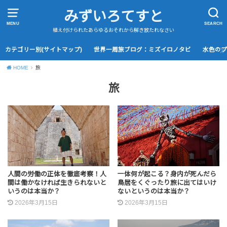
みずいろてすと
MENU
SEARCH
植え付けられたあらゆるおそれから解き放たれなさい
カテゴリー別(サイトマップ)
世界一周旅ブログ：ミズイロノタビ
水色の
HOME
旅
旅
人間の労働の正体を徹底考察！人
一体何が起こる？身内が死んだら
間は働かなければ生きられないと
鳥居をくぐったり旅に出てはいけ
いうのは本当か？
ないというのは本当か？
2026年3月15日
2026年3月15日