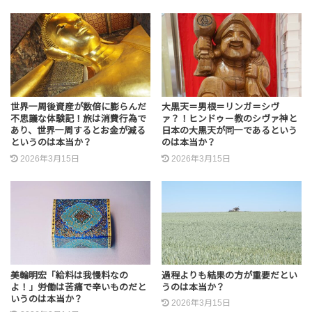
世界一周後資産が数倍に膨らんだ
大黒天＝男根＝リンガ＝シヴ
不思議な体験記！旅は消費行為で
ァ？！ヒンドゥー教のシヴァ神と
あり、世界一周するとお金が減る
日本の大黒天が同一であるという
というのは本当か？
のは本当か？
2026年3月15日
2026年3月15日
美輪明宏「給料は我慢料なの
過程よりも結果の方が重要だとい
よ！」労働は苦痛で辛いものだと
うのは本当か？
いうのは本当か？
2026年3月15日