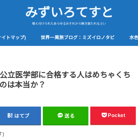
みずいろてすと
植え付けられたあらゆるおそれから解き放たれなさい
サイトマップ)
世界一周旅ブログ：ミズイロノタビ
水
公立医学部に合格する人はめちゃくち
のは本当か？
Pocket
はてブ
送る
)