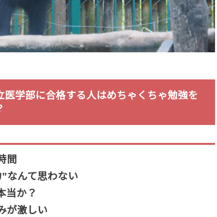
立医学部に合格する人はめちゃくちゃ勉強を
？
時間
力”なんて思わない
本当か？
みが激しい