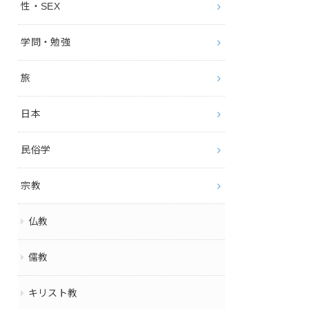
性・SEX
学問・勉強
旅
日本
民俗学
宗教
仏教
儒教
キリスト教