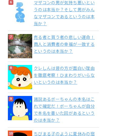
マザコンの男が気持ち悪いとい
うのは本当か？そして男がみん
なマザコンであるというのは本
当か？
売る者と買う者の悲しい運命！
商人と消費者の幸福が一致する
というのは本当か？
クレしんは昔の方が面白い理由
を徹底考察！ひまわりがいらな
いというのは本当か？
諸説あるボーちゃんの本名はこ
れで確定だ！ボーちゃんが自分
で本名を書いた回があるという
のは本当か？
ちびまる子のように夏休みの宿