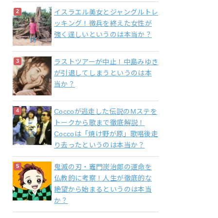
イスラエル美女とジャングルトレ
ッキング！徴兵を終えた女性が
強く逞しいというのは本当か？
ラストツアーが中止！中島みゆき
が引退してしまうというのは本
当か？
Coccoが逃走した伝説のMステを
トークから歌まで徹底解説！
Coccoは「焼け野が原」歌唱後走
り去ったというのは本当か？
鬼滅の刃・竈門炭治郎の運命を
仏教的に考察！人生が徹底的な
絶望から始まるというのは本当
か？