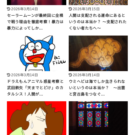
2026年3月14日
2026年3月15日
セーラームーンが最終回に全裸
人間は支配される運命にあると
で戦う理由を徹底考察！暴力は
いうのは本当か？ 〜支配された
暴力によってしか…
くない者たちへ〜
2026年3月14日
2026年3月14日
ドラえもんアニマル惑星考察と
ウミヘビは海でしか生きられな
武田鉄矢「天までとどけ」のカ
いというのは本当か？ 〜出雲
タルシス！人間が…
と宮古島をつなぐ…