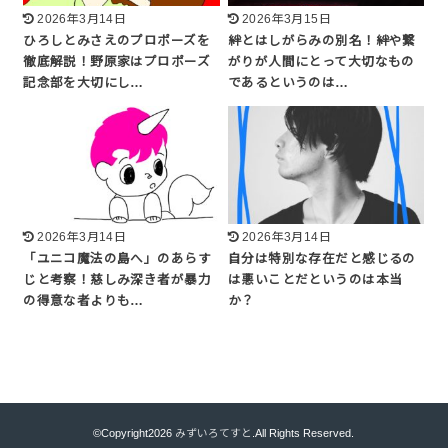
2026年3月14日
2026年3月15日
ひろしとみさえのプロポーズを
絆とはしがらみの別名！絆や繋
徹底解説！野原家はプロポーズ
がりが人間にとって大切なもの
記念部を大切にし…
であるというのは…
2026年3月14日
2026年3月14日
「ユニコ魔法の島へ」のあらす
自分は特別な存在だと感じるの
じと考察！慈しみ深き者が暴力
は悪いことだというのは本当
の得意な者よりも…
か？
©Copyright2026
みずいろてすと
.All Rights Reserved.