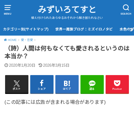
みずいろてすと
MENU
SEARCH
植え付けられたあらゆるおそれから解き放たれなさい
カテゴリー別(サイトマップ)
世界一周旅ブログ：ミズイロノタビ
水色の
HOME
愛・恋愛
（詩）人間は何もなくても愛されるというのは
本当か？
2020年1月20日
2026年3月15日
ポスト
シェア
はてブ
送る
Pocket
(この記事には広告が含まれる場合があります)