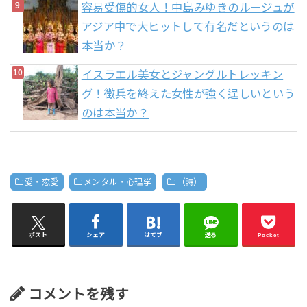
容易受傷的女人！中島みゆきのルージュが
アジア中で大ヒットして有名だというのは
本当か？
イスラエル美女とジャングルトレッキン
グ！徴兵を終えた女性が強く逞しいという
のは本当か？
愛・恋愛
メンタル・心理学
（詩）
ポスト
シェア
はてブ
送る
Pocket
コメントを残す