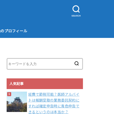
SEARCH
色のプロフィール
人気記事
経費で節税可能？医師アルバイ
トは報酬受取の業務委託契約に
すれば確定申告時に青色申告で
きるというのは本当か？