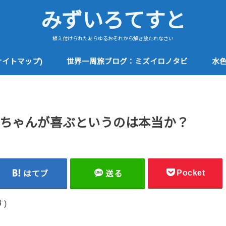
みずいろてすと
植え付けられたあらゆるおそれから解き放たれなさい
サイトマップ)
世界一周旅ブログ：ミズイロノタビ
水
ちゃんが喜ぶというのは本当か？
Pocket
はてブ
送る
)