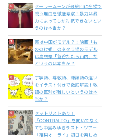
セーラームーンが最終回に全裸で
戦う理由を徹底考察！暴力は暴
力によってしか対抗できないとい
うのは本当か？
実は中国がモデル？！映画「も
ののけ姫」のタタラ場のモデル
は島根県「菅谷たたら山内」だ
というのは本当か？
丁寧語、尊敬語、謙譲語の違い
をイラスト付きで徹底解説！敬
語の区別が難しいというのは本
当か？
セットリストあり！
「CONTRALTO」を聞いてなく
ても中島みゆきラスト・ツアー
「結果オーライ」初日を楽しめ