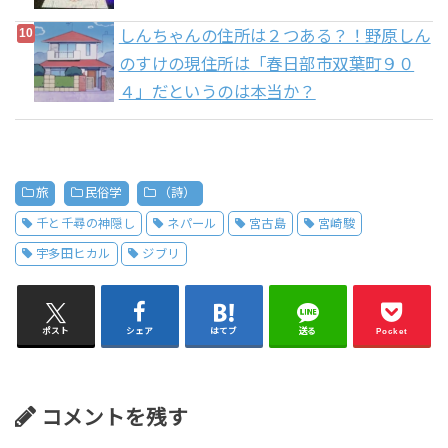
しんちゃんの住所は２つある？！野原しん
のすけの現住所は「春日部市双葉町９０
４」だというのは本当か？
旅
民俗学
（詩）
千と千尋の神隠し
ネパール
宮古島
宮崎駿
宇多田ヒカル
ジブリ
ポスト
シェア
はてブ
送る
Pocket
コメントを残す