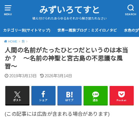
みずいろてすと
MENU
SEARCH
植え付けられたあらゆるおそれから解き放たれなさい
カテゴリー別(サイトマップ)
世界一周旅ブログ：ミズイロノタビ
水色の
HOME
旅
人間の名前がたったひとつだというのは本当
か？ 〜名前の神聖と宮古島の不思議な風
習〜
2019年3月13日
2026年3月14日
ポスト
シェア
はてブ
送る
Pocket
(この記事には広告が含まれる場合があります)