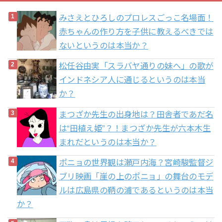
みさえとひろしのプロレスごっこ名場面！
赤ちゃんの作り方を子供に教えるべきでは
ないというのは本当か？
松任谷由実「スラバヤ通りの妹へ」の歌が
インドネシア人に通じるというのは本当
か？
まつざか先生の出身地は？田舎者であだ名
は“田植え姫”？！まつざか先生が六本木生
まれだというのは本当か？
ポニョの世界観は瀬戸内海？宮崎駿監督ジ
ブリ映画「崖の上のポニョ」の舞台のモデ
ルは広島県の鞆の浦であるというのは本当
か？