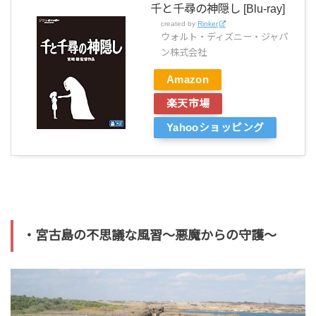
千と千尋の神隠し [Blu-ray]
created by
Rinker
ウォルト・ディズニー・ジャパ
ン株式会社
Amazon
楽天市場
Yahooショッピング
・宮古島の不思議な風習〜悪魔からの守護〜