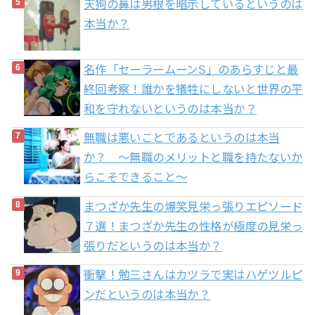
天狗の鼻は男根を暗示しているというのは
本当か？
名作「セーラームーンS」のあらすじと最
終回考察！誰かを犠牲にしないと世界の平
和を守れないというのは本当か？
無職は悪いことであるというのは本当
か？ 〜無職のメリットと職を持たないか
らこそできること〜
まつざか先生の爆笑見栄っ張りエピソード
７選！まつざか先生の性格が極度の見栄っ
張りだというのは本当か？
衝撃！勉三さんはカツラで実はハゲツルピ
ンだというのは本当か？