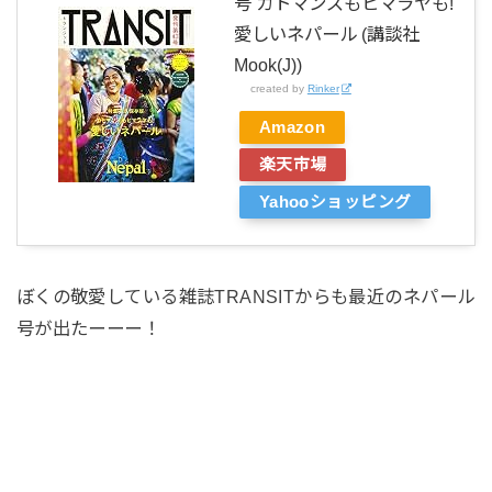
号 カトマンズもヒマラヤも!
愛しいネパール (講談社
Mook(J))
created by
Rinker
Amazon
楽天市場
Yahooショッピング
ぼくの敬愛している雑誌TRANSITからも最近のネパール
号が出たーーー！