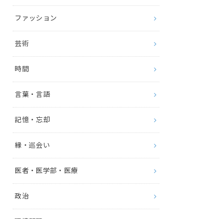
ファッション
芸術
時間
言葉・言語
記憶・忘却
縁・巡会い
医者・医学部・医療
政治