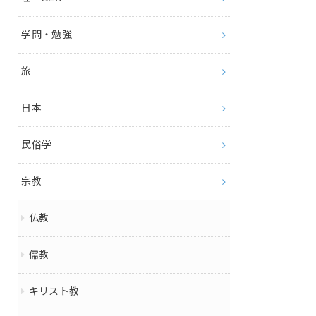
学問・勉強
旅
日本
民俗学
宗教
仏教
儒教
キリスト教