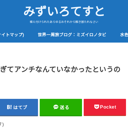
みずいろてすと
植え付けられたあらゆるおそれから解き放たれなさい
サイトマップ)
世界一周旅ブログ：ミズイロノタビ
水
ぎてアンチなんていなかったというの
Pocket
はてブ
送る
)