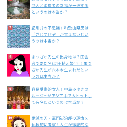
商人と消費者の幸福が一致する
というのは本当か？
紀州弁の不思議！和歌山県民は
「ざじずぜぞ」が言えないとい
うのは本当か？
まつざか先生の出身地は？田舎
者であだ名は“田植え姫”？！まつ
ざか先生が六本木生まれだとい
うのは本当か？
容易受傷的女人！中島みゆきの
ルージュがアジア中で大ヒットし
て有名だというのは本当か？
鬼滅の刃・竈門炭治郎の運命を
仏教的に考察！人生が徹底的な