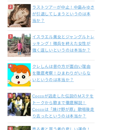
ラストツアーが中止！中島みゆき
が引退してしまうというのは本
当か？
イスラエル美女とジャングルトレ
ッキング！徴兵を終えた女性が
強く逞しいというのは本当か？
クレしんは昔の方が面白い理由
を徹底考察！ひまわりがいらな
いというのは本当か？
Coccoが逃走した伝説のMステを
トークから歌まで徹底解説！
Coccoは「焼け野が原」歌唱後走
り去ったというのは本当か？
売る者と買う者の悲しい運命！