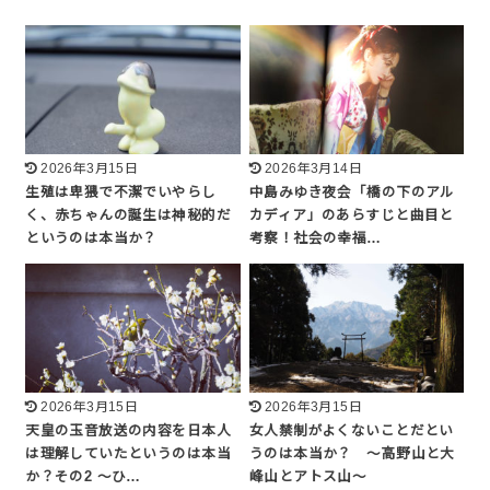
2026年3月15日
2026年3月14日
生殖は卑猥で不潔でいやらし
中島みゆき夜会「橋の下のアル
く、赤ちゃんの誕生は神秘的だ
カディア」のあらすじと曲目と
というのは本当か？
考察！社会の幸福…
2026年3月15日
2026年3月15日
天皇の玉音放送の内容を日本人
女人禁制がよくないことだとい
は理解していたというのは本当
うのは本当か？ 〜高野山と大
か？その2 〜ひ…
峰山とアトス山〜