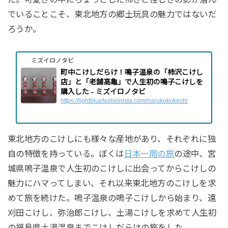
でいることこそ、東北地方の郷土玩具の魅力ではないだ
ろうか。
ミズイロノタビ
町中こけしだらけ！鳴子温泉の「柿沢こけし
店」と「老舗高亀」で人生初の鳴子こけしを
購入した - ミズイロノタビ
https://lightbluefashionista.com/narukokokeshi
東北地方のこけしにも様々な産地があり、それぞれに独
自の特徴を持っている。ぼくは
日本一周の旅
の途中、宮
城県鳴子温泉で人生初のこけしに出会ってからこけしの
魅力にハマってしまい、それ以来東北地方のこけしを求
めて旅を続けた。鳴子温泉の鳴子こけしから始まり、遠
刈田こけし、弥治郎こけし、土湯こけしを求めて人生初
の福島県土湯温泉までこけしだらけの旅をした。