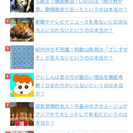
ら歌まで徹底解説！Coccoは「焼け野が
原」歌唱後走り去ったというのは本当か？
新聞やテレビやニュースを見ないと立派な
大人になれないというのは本当か？
紀州弁の不思議！和歌山県民は「ざじずぜ
ぞ」が言えないというのは本当か？
クレしんは昔の方が面白い理由を徹底考
察！ひまわりがいらないというのは本当
か？
容易受傷的女人！中島みゆきのルージュが
アジア中で大ヒットして有名だというのは
本当か？