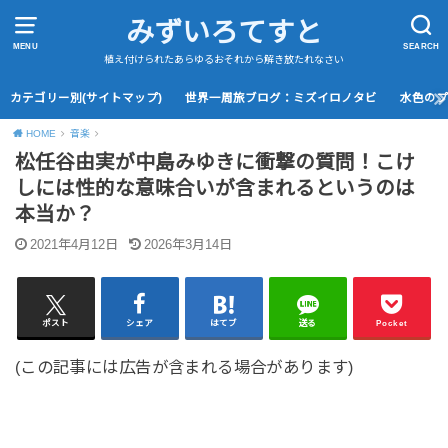
みずいろてすと
MENU
SEARCH
植え付けられたあらゆるおそれから解き放たれなさい
カテゴリー別(サイトマップ)
世界一周旅ブログ：ミズイロノタビ
水色の
HOME
音楽
松任谷由実が中島みゆきに衝撃の質問！こけ
しには性的な意味合いが含まれるというのは
本当か？
2021年4月12日
2026年3月14日
ポスト
シェア
はてブ
送る
Pocket
(この記事には広告が含まれる場合があります)