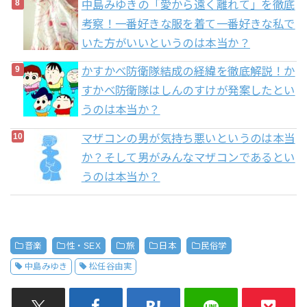
中島みゆきの「愛から遠く離れて」を徹底
考察！一番好きな服を着て一番好きな私で
いた方がいいというのは本当か？
かすかべ防衛隊結成の経緯を徹底解説！か
すかべ防衛隊はしんのすけが発案したとい
うのは本当か？
マザコンの男が気持ち悪いというのは本当
か？そして男がみんなマザコンであるとい
うのは本当か？
音楽
性・SEX
旅
日本
民俗学
中島みゆき
松任谷由実