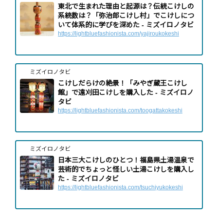
東北で生まれた理由と起源は？伝統こけしの
系統数は？「弥治郎こけし村」でこけしにつ
いて体系的に学びを深めた - ミズイロノタビ
https://lightbluefashionista.com/yajiroukokeshi
ミズイロノタビ
こけしだらけの絶景！「みやぎ蔵王こけし
館」で遠刈田こけしを購入した - ミズイロノ
タビ
https://lightbluefashionista.com/toogattakokeshi
ミズイロノタビ
日本三大こけしのひとつ！福島県土湯温泉で
芸術的でちょっと怪しい土湯こけしを購入し
た - ミズイロノタビ
https://lightbluefashionista.com/tsuchiyukokeshi