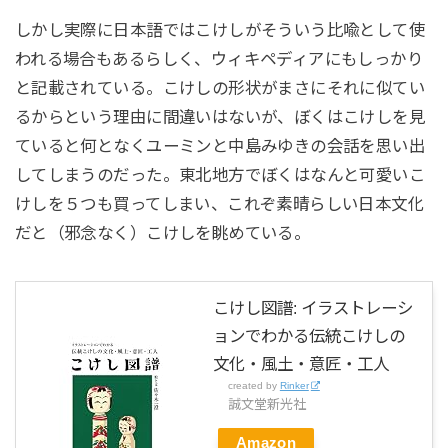
しかし実際に日本語ではこけしがそういう比喩として使
われる場合もあるらしく、ウィキペディアにもしっかり
と記載されている。こけしの形状がまさにそれに似てい
るからという理由に間違いはないが、ぼくはこけしを見
ていると何となくユーミンと中島みゆきの会話を思い出
してしまうのだった。東北地方でぼくはなんと可愛いこ
けしを５つも買ってしまい、これぞ素晴らしい日本文化
だと（邪念なく）こけしを眺めている。
こけし図譜: イラストレーシ
ョンでわかる伝統こけしの
文化・風土・意匠・工人
created by
Rinker
誠文堂新光社
Amazon