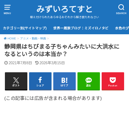
みずいろてすと
MENU
SEARCH
植え付けられたあらゆるおそれから解き放たれなさい
カテゴリー別(サイトマップ)
世界一周旅ブログ：ミズイロノタビ
水色の
HOME
アニメ・動画・映画
静岡県はちびまる子ちゃんみたいに大洪水に
なるというのは本当か？
2021年7月8日
2026年3月15日
ポスト
シェア
はてブ
送る
Pocket
(この記事には広告が含まれる場合があります)