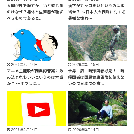
人間が裸を恥ずかしいと感じる
漢字がカッコ悪いというのは本
のはなぜ？裸体と生殖器が恥ず
当か？ 〜日本人の西洋に対する
べきものであると…
異様な憧れ〜
2026年3月14日
2026年3月15日
アニメ主題歌が商業的音楽に飲
世界一周一時帰国者必見！一時
み込まれもいいというのは本当
帰国者は国民健康保険を使えな
か？ 〜オラはに…
いので日本での病…
2026年3月14日
2026年3月14日