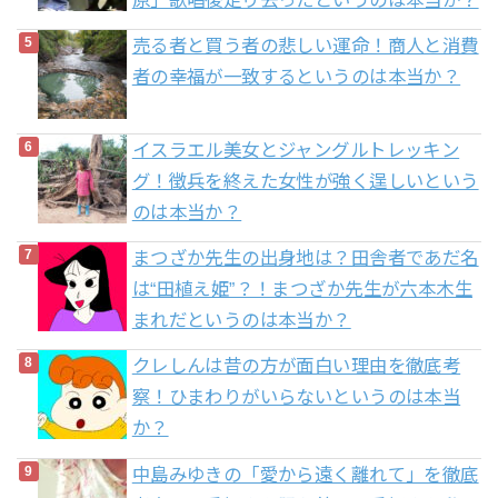
売る者と買う者の悲しい運命！商人と消費
者の幸福が一致するというのは本当か？
イスラエル美女とジャングルトレッキン
グ！徴兵を終えた女性が強く逞しいという
のは本当か？
まつざか先生の出身地は？田舎者であだ名
は“田植え姫”？！まつざか先生が六本木生
まれだというのは本当か？
クレしんは昔の方が面白い理由を徹底考
察！ひまわりがいらないというのは本当
か？
中島みゆきの「愛から遠く離れて」を徹底