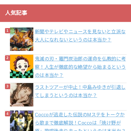
人気記事
新聞やテレビやニュースを見ないと立派な
大人になれないというのは本当か？
鬼滅の刃・竈門炭治郎の運命を仏教的に考
察！人生が徹底的な絶望から始まるという
のは本当か？
ラストツアーが中止！中島みゆきが引退し
てしまうというのは本当か？
Coccoが逃走した伝説のMステをトークか
ら歌まで徹底解説！Coccoは「焼け野が
原」歌唱後走り去ったというのは本当か？