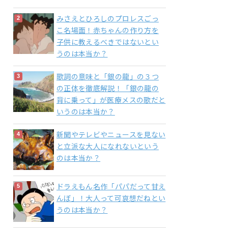
みさえとひろしのプロレスごっ
こ名場面！赤ちゃんの作り方を
子供に教えるべきではないとい
うのは本当か？
歌詞の意味と「銀の龍」の３つ
の正体を徹底解説！「銀の龍の
背に乗って」が医療メスの歌だと
いうのは本当か？
新聞やテレビやニュースを見ない
と立派な大人になれないという
のは本当か？
ドラえもん名作「パパだって甘え
んぼ」！大人って可哀想だねとい
うのは本当か？