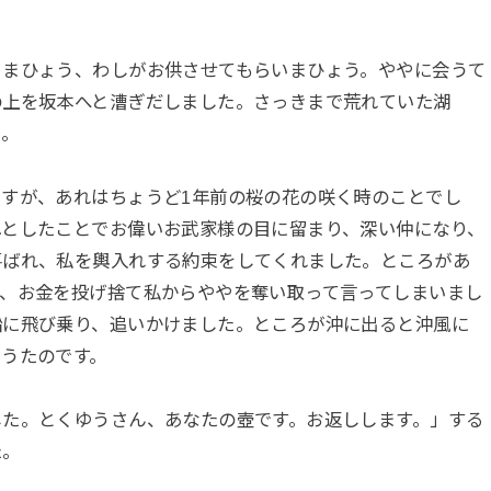
きまひょう、わしがお供させてもらいまひょう。ややに会うて
の上を坂本へと漕ぎだしました。さっきまで荒れていた湖
た。
すが、あれはちょうど1年前の桜の花の咲く時のことでし
ふとしたことでお偉いお武家様の目に留まり、深い仲になり、
喜ばれ、私を輿入れする約束をしてくれました。ところがあ
て、お金を投げ捨て私からややを奪い取って言ってしまいまし
船に飛び乗り、追いかけました。ところが沖に出ると沖風に
うたのです。
した。とくゆうさん、あなたの壺です。お返しします。」する
た。