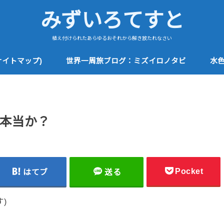
みずいろてすと
植え付けられたあらゆるおそれから解き放たれなさい
サイトマップ)
世界一周旅ブログ：ミズイロノタビ
水
本当か？
Pocket
はてブ
送る
)