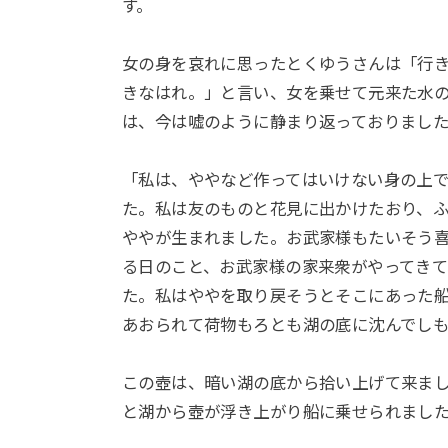
す。
女の身を哀れに思ったとくゆうさんは「行
きなはれ。」と言い、女を乗せて元来た水
は、今は嘘のように静まり返っておりまし
「私は、ややなど作ってはいけない身の上で
た。私は友のものと花見に出かけたおり、
ややが生まれました。お武家様もたいそう
る日のこと、お武家様の家来衆がやってき
た。私はややを取り戻そうとそこにあった
あおられて荷物もろとも湖の底に沈んでしも
この壺は、暗い湖の底から拾い上げて来ま
と湖から壺が浮き上がり船に乗せられまし