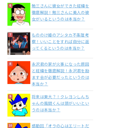
勉三さんに彼女ができた経緯を
徹底解説！勉三さんに美人の彼
女がいるというのは本当か？
もののけ姫のアシタカ不条理考
察！いいことをすれば自分に返
ってくるというのは本当か？
永沢君の家が火事になった原因
と経緯を徹底解説！永沢君を励
ます会が必要だったというのは
本当か？
将来は東大？！クレヨンしんち
ゃんの風間くんは頭がいいとい
うのは本当か？
感動回「オラの心はエリートだ