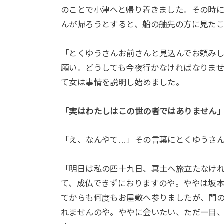
のことで小津へと帰り着きました。その時
んが帰ろうとすると、船の舳先の方に見た
「とくゆうさんお前さんと見込んでお頼み
願い。どうしても今夜行かなければなりま
て女は事情を説明し始めました。
「実はわたしはこの世の者ではありません
「え、なんやて…」その言葉にとくゆうさ
「明日は私の四十九日、冥土へ旅立たなけ
て、成仏できずにおりますのや。ややは坂
てからも何度もお屋敷へ参りましたが、門
れませんのや。ややに会いたい、ただ一目