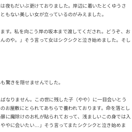
には夜もだいぶ更けておりました。岸辺に着いたとくゆうさ
こともない美しい女が立っているのがみえました。
します。私を向こう岸の坂本まで渡してくだされ。どうぞ、お
せんのや。」そう言って女はシクシクと泣き始めました。そし
」
んも驚きを隠せませんでした。
ればなりません。この世に残した子（やや）に一目会いとう
本のお屋敷にとられてあちらで養われております。命を落とし
の扉に魔除けのお札が貼られておって、浅ましいこの身では入
、ややに会いたい…」そう言ってまたシクシクと泣き始めま