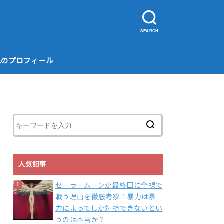
SEARCH
色のプロフィール
人気記事
セーラームーンが最終回に全裸で
戦う理由を徹底考察！暴力は暴
力によってしか対抗できないとい
うのは本当か？