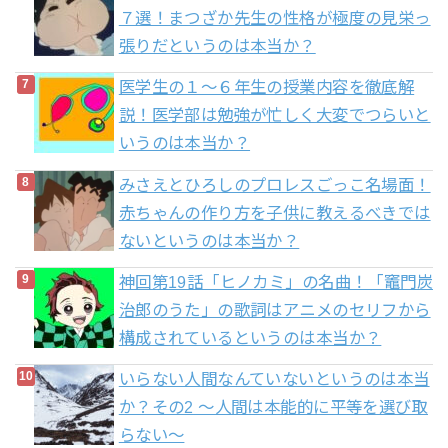
７選！まつざか先生の性格が極度の見栄っ
張りだというのは本当か？
医学生の１〜６年生の授業内容を徹底解
説！医学部は勉強が忙しく大変でつらいと
いうのは本当か？
みさえとひろしのプロレスごっこ名場面！
赤ちゃんの作り方を子供に教えるべきでは
ないというのは本当か？
神回第19話「ヒノカミ」の名曲！「竈門炭
治郎のうた」の歌詞はアニメのセリフから
構成されているというのは本当か？
いらない人間なんていないというのは本当
か？その2 〜人間は本能的に平等を選び取
らない〜