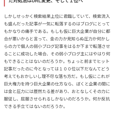
た対処法はURL変更、そして１位へ
しかしせっかく検索結果上位に君臨していて、検索流入
も盛んだった記事が一気に転落するのはブログにとって
もかなりの痛手である。もしも仮に巨大企業が自分に都
合が悪いからと言って、金の力か見知らぬ圧力か何かし
らの力で個人の弱小ブログ記事をはるか下まで転落させ
ることに成功した場合、その弱小ブログ主にはやはり何
もできることはないのだろうか。ちょっと前までヒット
記事だったのに今となっては１００位以下だなんてどう
考えてもおかしいし理不尽な落ち方だ。もし仮にこれが
巨大権力を持つ巨大企業の仕方なら、ぼくと企業の間に
は金と圧力には歴然たる差があり、おとなしくその力に
服従し、屈服させられるしかないのだろうか。何か反抗
できる手立てはないのだろうか。