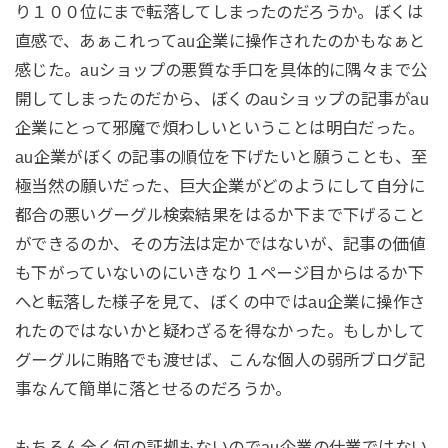
り１００位にまで転落してしまったのだろうか。ぼくは
直感で、あぁこれってau企業に操作されたのかもなぁと
感じた。auショップの悪質な手口を具体的に隅々まで公
開してしまったのだから、ぼくのauショップの記事がau
企業にとって邪魔で煩わしいということは明白だった。
au企業がぼくの記事の順位を下げたいと願うことも、至
極当然の願いだった、巨大企業がどのようにして自分に
都合の悪いグーグル検索結果をはるか下まで下げること
ができるのか、その方法は定かではないが、記事の価値
も下がっていないのにいきなり１ページ目からはるか下
へと転落した様子を見て、ぼくの中ではau企業に操作さ
れたのではないかと疑わざるを得なかった。もしかして
グーグルに賄賂でも渡せば、こんな個人の弱所ブログ記
事なんて簡単に落とせるのだろうか。
もちろん全く何の証拠もないのでau企業の仕業ではない