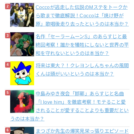
Coccoが逃走した伝説のMステをトークか
ら歌まで徹底解説！Coccoは「焼け野が
原」歌唱後走り去ったというのは本当か？
名作「セーラームーンS」のあらすじと最
終回考察！誰かを犠牲にしないと世界の平
和を守れないというのは本当か？
将来は東大？！クレヨンしんちゃんの風間
くんは頭がいいというのは本当か？
中島みゆき夜会「邯鄲」あらすじと名曲
「I love him」を徹底考察！モテること愛
されることが愛することよりも重要だとい
うのは本当か？
まつざか先生の爆笑見栄っ張りエピソード