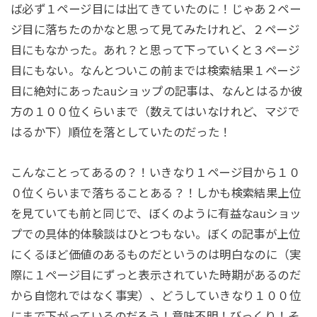
ば必ず１ページ目には出てきていたのに！じゃあ２ペー
ジ目に落ちたのかなと思って見てみたけれど、２ページ
目にもなかった。あれ？と思って下っていくと３ページ
目にもない。なんとついこの前までは検索結果１ページ
目に絶対にあったauショップの記事は、なんとはるか彼
方の１００位くらいまで（数えてはいなけれど、マジで
はるか下）順位を落としていたのだった！
こんなことってあるの？！いきなり１ページ目から１０
０位くらいまで落ちることある？！しかも検索結果上位
を見ていても前と同じで、ぼくのように有益なauショッ
プでの具体的体験談はひとつもない。ぼくの記事が上位
にくるほど価値のあるものだというのは明白なのに（実
際に１ページ目にずっと表示されていた時期があるのだ
から自惚れではなく事実）、どうしていきなり１００位
にまで下がっているのだろう！意味不明！びっくり！そ