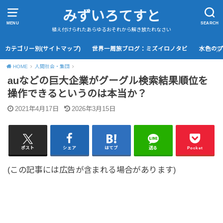
みずいろてすと
MENU
SEARCH
植え付けられたあらゆるおそれから解き放たれなさい
カテゴリー別(サイトマップ)
世界一周旅ブログ：ミズイロノタビ
水色の
HOME
人間社会・集団
auなどの巨大企業がグーグル検索結果順位を
操作できるというのは本当か？
2021年4月17日
2026年3月15日
ポスト
シェア
はてブ
送る
Pocket
(この記事には広告が含まれる場合があります)