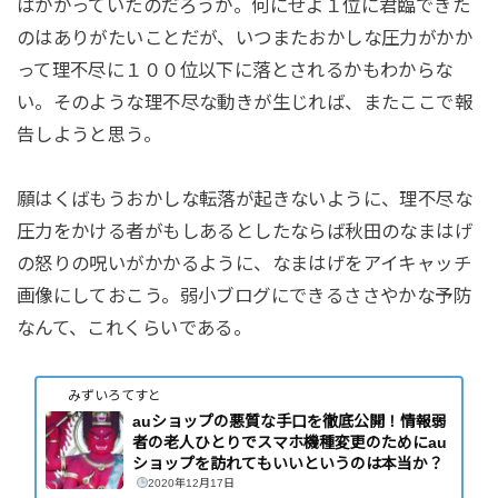
はかかっていたのだろうか。何にせよ１位に君臨できた
のはありがたいことだが、いつまたおかしな圧力がかか
って理不尽に１００位以下に落とされるかもわからな
い。そのような理不尽な動きが生じれば、またここで報
告しようと思う。
願はくばもうおかしな転落が起きないように、理不尽な
圧力をかける者がもしあるとしたならば秋田のなまはげ
の怒りの呪いがかかるように、なまはげをアイキャッチ
画像にしておこう。弱小ブログにできるささやかな予防
なんて、これくらいである。
みずいろてすと
auショップの悪質な手口を徹底公開！情報弱
者の老人ひとりでスマホ機種変更のためにau
ショップを訪れてもいいというのは本当か？
2020年12月17日