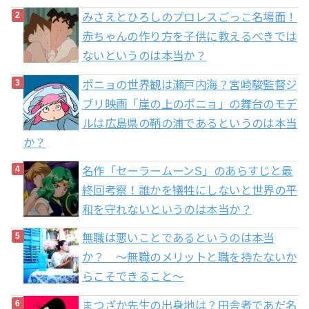
みさえとひろしのプロレスごっこ名場面！
赤ちゃんの作り方を子供に教えるべきでは
ないというのは本当か？
ポニョの世界観は瀬戸内海？宮崎駿監督ジ
ブリ映画「崖の上のポニョ」の舞台のモデ
ルは広島県の鞆の浦であるというのは本当
か？
名作「セーラームーンS」のあらすじと最
終回考察！誰かを犠牲にしないと世界の平
和を守れないというのは本当か？
無職は悪いことであるというのは本当
か？ 〜無職のメリットと職を持たないか
らこそできること〜
まつざか先生の出身地は？田舎者であだ名