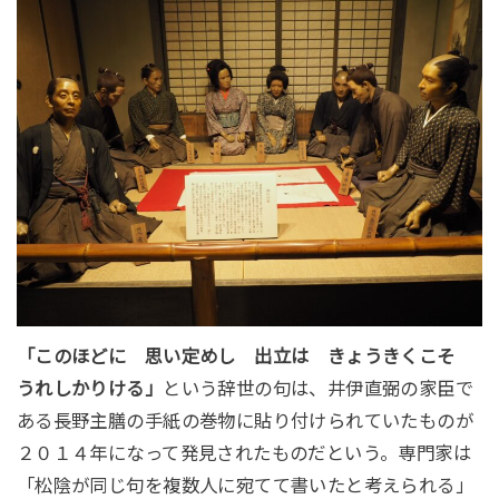
「このほどに 思い定めし 出立は きょうきくこそ
うれしかりける」
という辞世の句は、井伊直弼の家臣で
ある長野主膳の手紙の巻物に貼り付けられていたものが
２０１４年になって発見されたものだという。専門家は
「松陰が同じ句を複数人に宛てて書いたと考えられる」