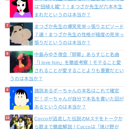
は“田植え姫”？！まつざか先生が六本木生
まれだというのは本当か？
まつざか先生の爆笑見栄っ張りエピソード
７選！まつざか先生の性格が極度の見栄っ
張りだというのは本当か？
中島みゆき夜会「邯鄲」あらすじと名曲
「I love him」を徹底考察！モテること愛
されることが愛することよりも重要だとい
うのは本当か？
諸説あるボーちゃんの本名はこれで確定
だ！ボーちゃんが自分で本名を書いた回が
あるというのは本当か？
Coccoが逃走した伝説のMステをトークか
ら歌まで徹底解説！Coccoは「焼け野が