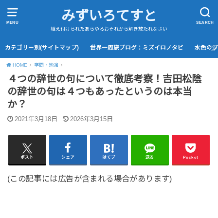
みずいろてすと
MENU
SEARCH
植え付けられたあらゆるおそれから解き放たれなさい
カテゴリー別(サイトマップ)
世界一周旅ブログ：ミズイロノタビ
水色の
HOME
学問・勉強
４つの辞世の句について徹底考察！吉田松陰
の辞世の句は４つもあったというのは本当
か？
2021年3月18日
2026年3月15日
ポスト
シェア
はてブ
送る
Pocket
(この記事には広告が含まれる場合があります)