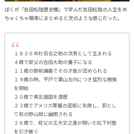
ぼくが「吉田松陰歴史館」で学んだ吉田松陰の人生をめ
ちゃくちゃ簡単にまとめると次のような感じだった。
１８３０年杉百合之助の次男として生まれる
４歳で叔父の吉田大助の養子になる
１１歳の御前講義でその才能が認められる
１９歳の時、平戸で葉山左内につき猛烈な勉強
を開始
２０歳で東北諸国を遊歴
２３歳でアメリカ軍艦の密航に失敗し、罰とし
て萩の野山獄に幽閉される
２６歳で、叔父の玉木文之進が開いた松下村塾
を引き継ぐ