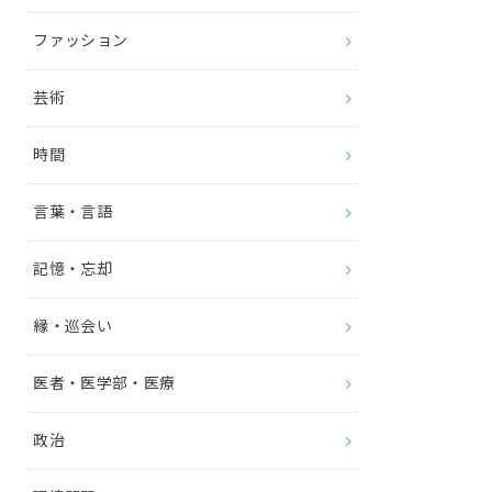
ファッション
芸術
時間
言葉・言語
記憶・忘却
縁・巡会い
医者・医学部・医療
政治