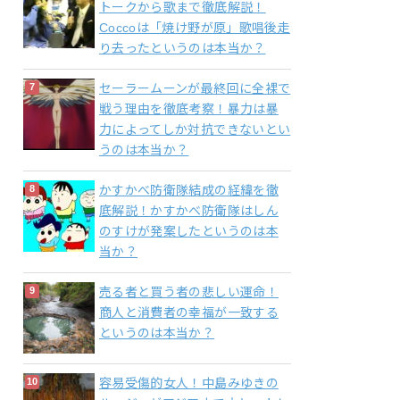
トークから歌まで徹底解説！
Coccoは「焼け野が原」歌唱後走
り去ったというのは本当か？
セーラームーンが最終回に全裸で
戦う理由を徹底考察！暴力は暴
力によってしか対抗できないとい
うのは本当か？
かすかべ防衛隊結成の経緯を徹
底解説！かすかべ防衛隊はしん
のすけが発案したというのは本
当か？
売る者と買う者の悲しい運命！
商人と消費者の幸福が一致する
というのは本当か？
容易受傷的女人！中島みゆきの