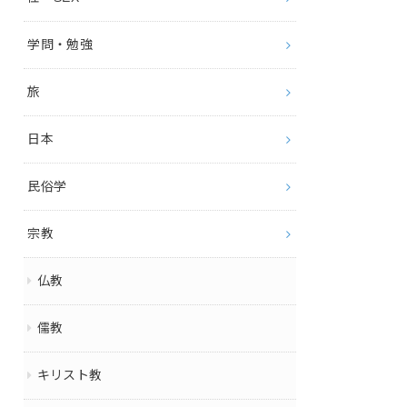
学問・勉強
旅
日本
民俗学
宗教
仏教
儒教
キリスト教