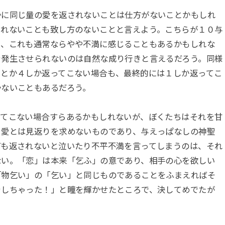
かに同じ量の愛を返されないことは仕方がないことかもしれ
されないことも致し方のないことと言えよう。こちらが１０与
い、これも通常ならやや不満に感じることもあるかもしれな
を発生させられないのは自然な成り行きと言えるだろう。同様
５とか４しか返ってこない場合も、最終的には１しか返ってこ
かないこともあるだろう。
ってこない場合すらあるかもしれないが、ぼくたちはそれを甘
ら愛とは見返りを求めないものであり、与えっぱなしの神聖
何も返されないと泣いたり不平不満を言ってしまうのは、それ
ない。「恋」は本来「乞ふ」の意であり、相手の心を欲しい
「物乞い」の「乞い」と同じものであることをふまえればそ
をしちゃった！」と瞳を輝かせたところで、決してめでたが