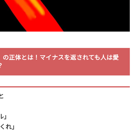
」の正体とは！マイナスを返されても人は愛
？
と
ル」
てくれ」