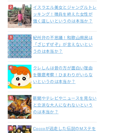
イスラエル美女とジャングルトレ
ッキング！徴兵を終えた女性が
強く逞しいというのは本当か？
紀州弁の不思議！和歌山県民は
「ざじずぜぞ」が言えないとい
うのは本当か？
クレしんは昔の方が面白い理由
を徹底考察！ひまわりがいらな
いというのは本当か？
新聞やテレビやニュースを見ない
と立派な大人になれないという
のは本当か？
Coccoが逃走した伝説のMステを