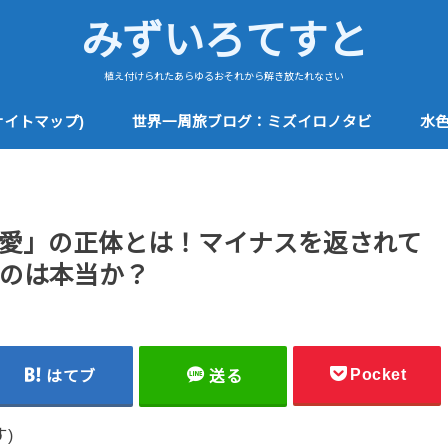
みずいろてすと
植え付けられたあらゆるおそれから解き放たれなさい
サイトマップ)
世界一周旅ブログ：ミズイロノタビ
水
愛」の正体とは！マイナスを返されて
のは本当か？
Pocket
はてブ
送る
)