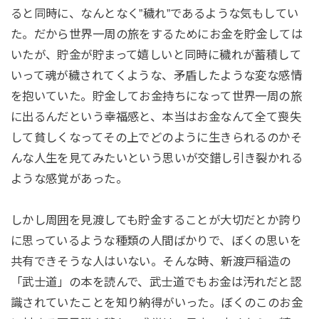
ると同時に、なんとなく”穢れ”であるような気もしてい
た。だから世界一周の旅をするためにお金を貯金しては
いたが、貯金が貯まって嬉しいと同時に穢れが蓄積して
いって魂が穢されてくような、矛盾したような変な感情
を抱いていた。貯金してお金持ちになって世界一周の旅
に出るんだという幸福感と、本当はお金なんて全て喪失
して貧しくなってその上でどのように生きられるのかそ
んな人生を見てみたいという思いが交錯し引き裂かれる
ような感覚があった。
しかし周囲を見渡しても貯金することが大切だとか誇り
に思っているような種類の人間ばかりで、ぼくの思いを
共有できそうな人はいない。そんな時、新渡戸稲造の
「武士道」の本を読んで、武士道でもお金は汚れだと認
識されていたことを知り納得がいった。ぼくのこのお金