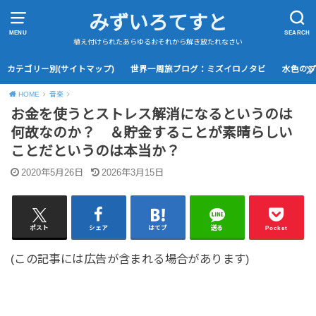
みずいろてすと
MENU
SEARCH
植え付けられたあらゆるおそれから解き放たれなさい
カテゴリー別(サイトマップ)
世界一周旅ブログ：ミズイロノタビ
水色の
HOME
音楽
お金を使うとストレス解消になるというのは
何故なのか？ ＆貯金することが素晴らしい
ことだというのは本当か？
2020年5月26日
2026年3月15日
ポスト
シェア
はてブ
送る
Pocket
(この記事には広告が含まれる場合があります)