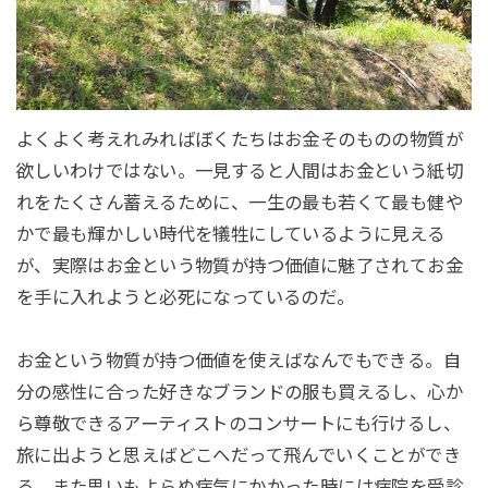
よくよく考えれみればぼくたちはお金そのものの物質が
欲しいわけではない。一見すると人間はお金という紙切
れをたくさん蓄えるために、一生の最も若くて最も健や
かで最も輝かしい時代を犠牲にしているように見える
が、実際はお金という物質が持つ価値に魅了されてお金
を手に入れようと必死になっているのだ。
お金という物質が持つ価値を使えばなんでもできる。自
分の感性に合った好きなブランドの服も買えるし、心か
ら尊敬できるアーティストのコンサートにも行けるし、
旅に出ようと思えばどこへだって飛んでいくことができ
る。また思いもよらぬ病気にかかった時には病院を受診