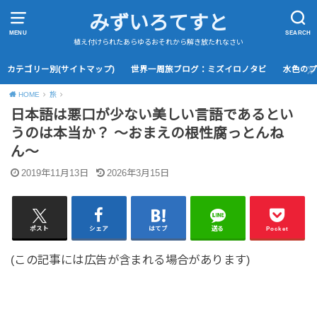
みずいろてすと
MENU
SEARCH
植え付けられたあらゆるおそれから解き放たれなさい
カテゴリー別(サイトマップ)
世界一周旅ブログ：ミズイロノタビ
水色の
HOME
旅
日本語は悪口が少ない美しい言語であるとい
うのは本当か？ 〜おまえの根性腐っとんね
ん〜
2019年11月13日
2026年3月15日
ポスト
シェア
はてブ
送る
Pocket
(この記事には広告が含まれる場合があります)