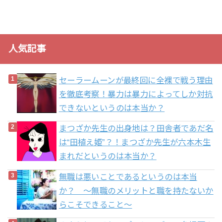
人気記事
セーラームーンが最終回に全裸で戦う理由
を徹底考察！暴力は暴力によってしか対抗
できないというのは本当か？
まつざか先生の出身地は？田舎者であだ名
は“田植え姫”？！まつざか先生が六本木生
まれだというのは本当か？
無職は悪いことであるというのは本当
か？ 〜無職のメリットと職を持たないか
らこそできること〜