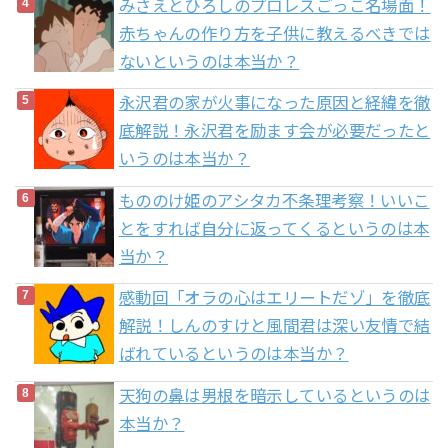
みさえとひろしのプロレスごっこ名場面！
赤ちゃんの作り方を子供に教えるべきでは
ないというのは本当か？
永沢君の家が火事になった原因と経緯を徹
底解説！永沢君を励ます会が必要だったと
いうのは本当か？
もののけ姫のアシタカ不条理考察！いいこ
とをすれば自分に返ってくるというのは本
当か？
感動回「オラの心はエリートだゾ」を徹底
解説！しんのすけと風間君は深い友情で結
ばれているというのは本当か？
天狗の鼻は男根を暗示しているというのは
本当か？