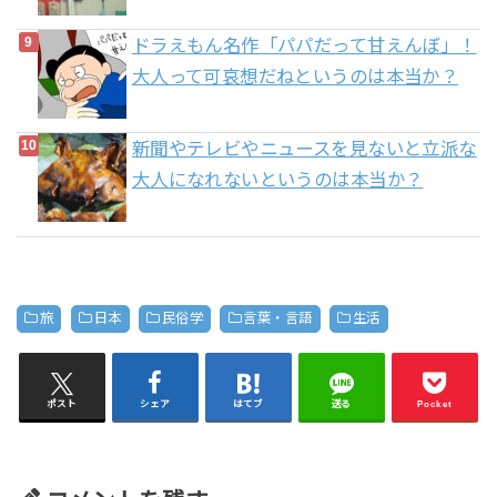
ドラえもん名作「パパだって甘えんぼ」！
大人って可哀想だねというのは本当か？
新聞やテレビやニュースを見ないと立派な
大人になれないというのは本当か？
旅
日本
民俗学
言葉・言語
生活
ポスト
シェア
はてブ
送る
Pocket