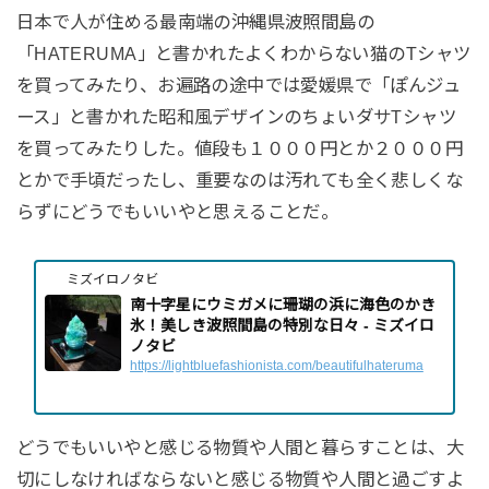
日本で人が住める最南端の沖縄県波照間島の
「HATERUMA」と書かれたよくわからない猫のTシャツ
を買ってみたり、お遍路の途中では愛媛県で「ぽんジュ
ース」と書かれた昭和風デザインのちょいダサTシャツ
を買ってみたりした。値段も１０００円とか２０００円
とかで手頃だったし、重要なのは汚れても全く悲しくな
らずにどうでもいいやと思えることだ。
ミズイロノタビ
南十字星にウミガメに珊瑚の浜に海色のかき
氷！美しき波照間島の特別な日々 - ミズイロ
ノタビ
https://lightbluefashionista.com/beautifulhateruma
どうでもいいやと感じる物質や人間と暮らすことは、大
切にしなければならないと感じる物質や人間と過ごすよ