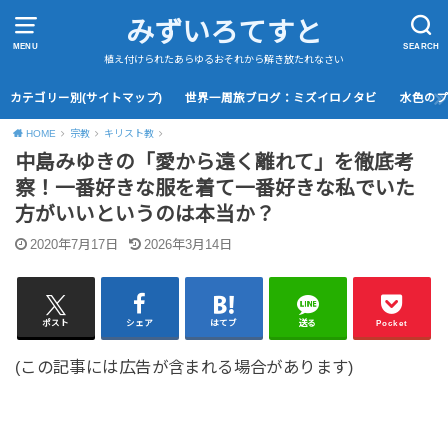
みずいろてすと
MENU
SEARCH
植え付けられたあらゆるおそれから解き放たれなさい
カテゴリー別(サイトマップ)
世界一周旅ブログ：ミズイロノタビ
水色の
HOME
宗教
キリスト教
中島みゆきの「愛から遠く離れて」を徹底考
察！一番好きな服を着て一番好きな私でいた
方がいいというのは本当か？
2020年7月17日
2026年3月14日
ポスト
シェア
はてブ
送る
Pocket
(この記事には広告が含まれる場合があります)