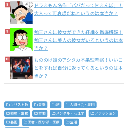
ドラえもん名作「パパだって甘えんぼ」！
大人って可哀想だねというのは本当か？
勉三さんに彼女ができた経緯を徹底解説！
勉三さんに美人の彼女がいるというのは本
当か？
もののけ姫のアシタカ不条理考察！いいこ
とをすれば自分に返ってくるというのは本
当か？
キリスト教
音楽
旅
人間社会・集団
動物・生物
労働
メンタル・心理学
ファッション
芸術
医者・医学部・医療
生活