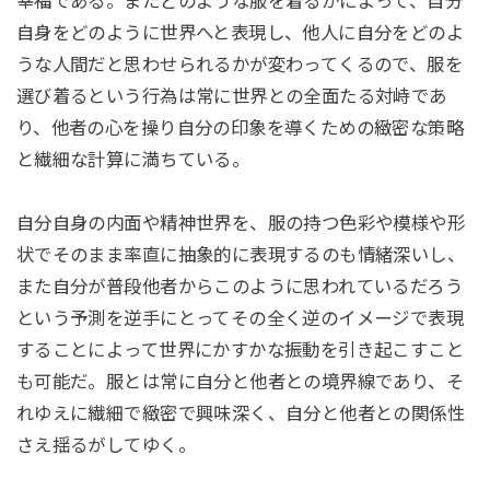
幸福である。またどのような服を着るかによって、自分
自身をどのように世界へと表現し、他人に自分をどのよ
うな人間だと思わせられるかが変わってくるので、服を
選び着るという行為は常に世界との全面たる対峙であ
り、他者の心を操り自分の印象を導くための緻密な策略
と繊細な計算に満ちている。
自分自身の内面や精神世界を、服の持つ色彩や模様や形
状でそのまま率直に抽象的に表現するのも情緒深いし、
また自分が普段他者からこのように思われているだろう
という予測を逆手にとってその全く逆のイメージで表現
することによって世界にかすかな振動を引き起こすこと
も可能だ。服とは常に自分と他者との境界線であり、そ
れゆえに繊細で緻密で興味深く、自分と他者との関係性
さえ揺るがしてゆく。