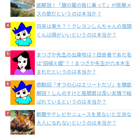
底解説！「銀の龍の背に乗って」が医療メ
スの歌だというのは本当か？
将来は東大？！クレヨンしんちゃんの風間
くんは頭がいいというのは本当か？
まつざか先生の出身地は？田舎者であだ名
は“田植え姫”？！まつざか先生が六本木生
まれだというのは本当か？
感動回「オラの心はエリートだゾ」を徹底
解説！しんのすけと風間君は深い友情で結
ばれているというのは本当か？
新聞やテレビやニュースを見ないと立派な
大人になれないというのは本当か？